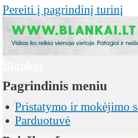
Pereiti į pagrindinį turinį
Blankai
Pagrindinis meniu
Pristatymo ir mokėjimo 
Parduotuvė