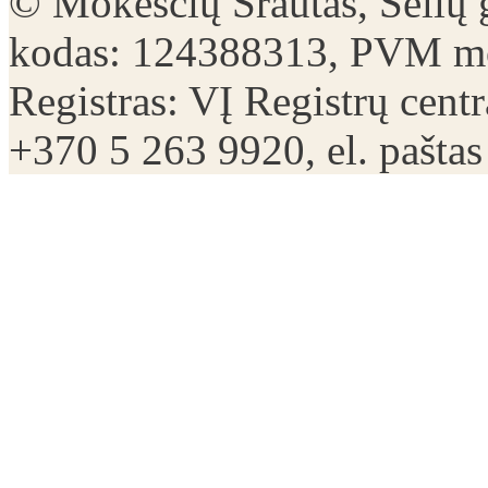
© Mokesčių Srautas, Sėlių 
kodas: 124388313, PVM mo
Registras: VĮ Registrų centr
+370 5 263 9920, el. pašta