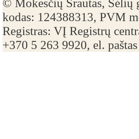
© Mokesčių Srautas, Sėlių 
kodas: 124388313, PVM mo
Registras: VĮ Registrų centr
+370 5 263 9920, el. pašta