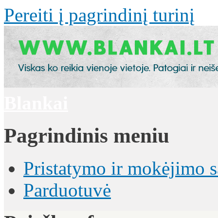
Pereiti į pagrindinį turinį
Blankai
Pagrindinis meniu
Pristatymo ir mokėjimo 
Parduotuvė